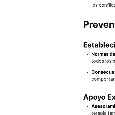
los confli
Preven
Establec
Normas de
todos los 
Consecuenc
comportami
Apoyo Ex
Asesoramie
terapia fa