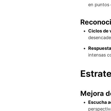
en puntos 
Reconoci
Ciclos de 
desencaden
Respuesta
intensas c
Estrat
Mejora d
Escucha a
perspectiva