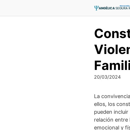
Saltar
al
contenido
Const
Viole
Famil
20/03/2024
La convivencia
ellos, los con
pueden incluir 
relación entre
emocional y fí