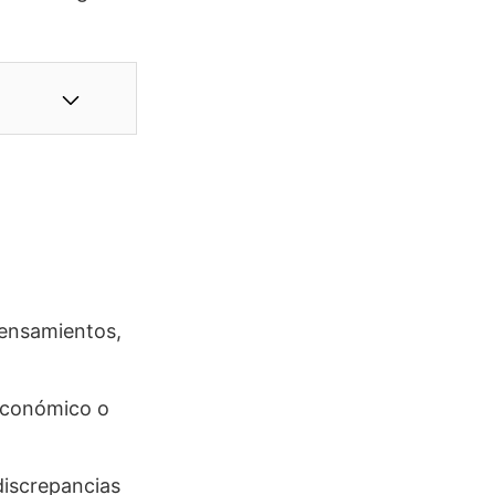
pensamientos,
 económico o
discrepancias