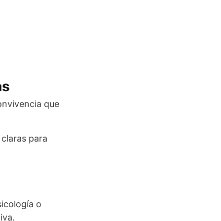
as
onvivencia que
 claras para
icología o
iva.