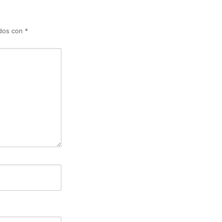
ados con
*