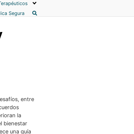
Terapéuticos
lica Segura
y
esafíos, entre
acuerdos
rioran la
l bienestar
rece una guía