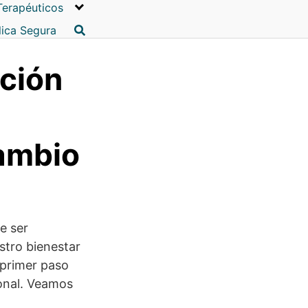
Terapéuticos
lica Segura
cción
Cambio
e ser
stro bienestar
 primer paso
sonal. Veamos