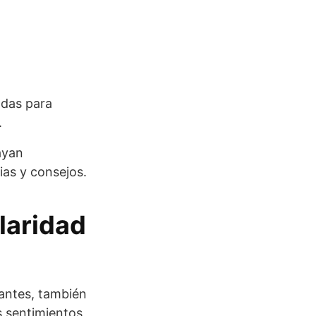
adas para
.
ayan
ias y consejos.
laridad
iantes, también
s sentimientos