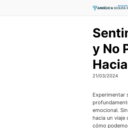
Saltar
al
contenido
Senti
y No 
Hacia
21/03/2024
Experimentar s
profundamente
emocional. Sin
hacia un viaje
cómo podemos 