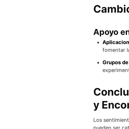
Cambi
Apoyo en
Aplicacion
fomentar l
Grupos de 
experiment
Conclu
y Enco
Los sentimient
pueden ser cat