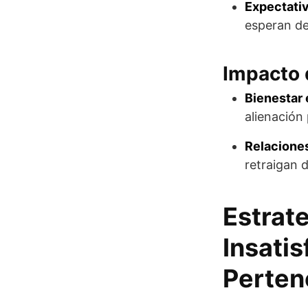
Expectati
esperan de
Impacto 
Bienestar
alienación 
Relacione
retraigan 
Estrate
Insatis
Perten