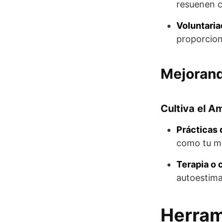
resuenen c
Voluntari
proporcion
Mejorand
Cultiva el A
Prácticas
como tu m
Terapia o 
autoestima
Herram