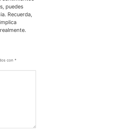
as, puedes
cia. Recuerda,
implica
 realmente.
ados con
*